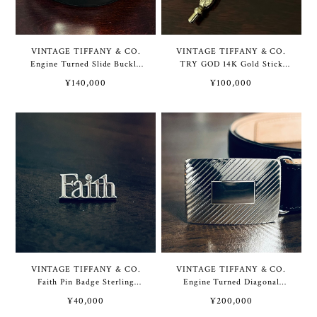
VINTAGE TIFFANY & CO.
VINTAGE TIFFANY & CO.
Engine Turned Slide Buckle
TRY GOD 14K Gold Stick
Sterling Silver / Black Calf
Pin Deadstock | ヴィンテー
¥140,000
¥100,000
Leather Belt 40” | ヴィンテ
ジ ティファニー TRY GOD
ージ ティファニー エンジン
14K ゴールド スティック ピ
ターン スライド バックル ス
ン デッドストック
ターリング シルバー / ブラ
ック カーフ レザー ベルト
40インチ
VINTAGE TIFFANY & CO.
VINTAGE TIFFANY & CO.
Faith Pin Badge Sterling
Engine Turned Diagonal
Silver | ヴィンテージ ティフ
Stripe Slide Buckle Sterling
¥40,000
¥200,000
ァニー Faith ピン バッジ ス
Silver / Black Calf Leather