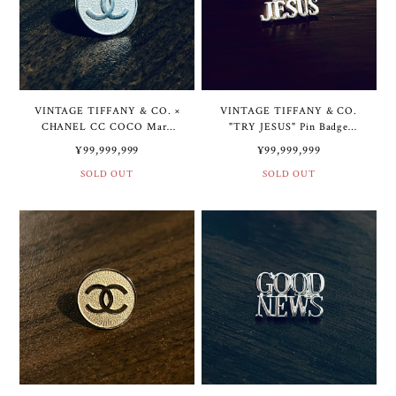
VINTAGE TIFFANY & CO. ×
VINTAGE TIFFANY & CO.
CHANEL CC COCO Mark
"TRY JESUS" Pin Badge
Pin Badge Sterling Silver | ヴ
Sterling Silver | ヴィンテー
¥99,999,999
¥99,999,999
ィンテージ ティファニー ×
ジ ティファニー "TRY
シャネル CC ココ マーク ピ
SOLD OUT
JESUS" ピン バッジ スター
SOLD OUT
ン バッジ スターリング シル
リング シルバー
バー