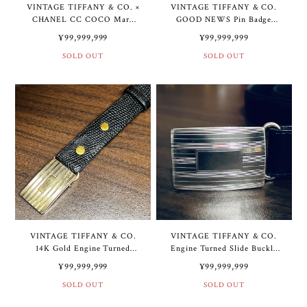
VINTAGE TIFFANY & CO. ×
VINTAGE TIFFANY & CO.
CHANEL CC COCO Mark
GOOD NEWS Pin Badge
Pin Badge 14K Gold | ヴィン
Sterling Silver | ヴィンテー
¥99,999,999
¥99,999,999
テージ ティファニー × シャ
ジ ティファニー GOOD
ネル CC ココマーク ピン バ
SOLD OUT
NEWS ピン バッジ スターリ
SOLD OUT
ッジ 14K ゴールド
ング シルバー
VINTAGE TIFFANY & CO.
VINTAGE TIFFANY & CO.
14K Gold Engine Turned
Engine Turned Slide Buckle
Slide Buckle / Black Lizard
Sterling Silver / Black Glove
¥99,999,999
¥99,999,999
Belt 44” | ヴィンテージ ティ
Leather Belt 40” | ヴィンテ
ファニー 14K ゴールド エン
SOLD OUT
ージ ティファニー エンジン
SOLD OUT
ジンターン スライド バック
ターン スライド バックル ス