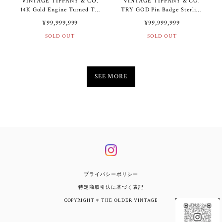
VINTAGE TIFFANY & CO.
VINTAGE TIFFANY & CO.
14K Gold Engine Turned Tie
TRY GOD Pin Badge Sterling
Clip / 18K Gold Necklace |
Silver Deadstock | ヴィンテ
¥99,999,999
¥99,999,999
ヴィンテージ ティファニー
ージ ティファニー TRY
14K ゴールド エンジンター
SOLD OUT
GOD ピン バッジ デッドス
SOLD OUT
ン タイ クリップ / 18K ゴー
トック スターリング シルバ
ルド ネックレス
ー
SEE MORE
プライバシーポリシー
特定商取引法に基づく表記
COPYRIGHT © THE OLDER VINTAGE