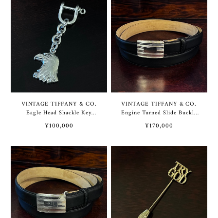
ルバー [セパレート タイプ]
VINTAGE TIFFANY & CO.
VINTAGE TIFFANY & CO.
Eagle Head Shackle Key
Engine Turned Slide Buckle
Chain Sterling Silver | ヴィ
Sterling Silver / Black Calf
¥100,000
¥170,000
ンテージ ティファニー イー
Leather Belt 42” | ヴィンテ
グル ヘッド シャックル キー
ージ ティファニー エンジン
チェーン スターリング シル
ターン スライド バックル ス
バー
ターリング シルバー / ブラ
ック カーフ レザー ベルト
42インチ