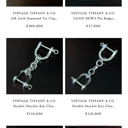
VINTAGE TIFFANY & CO.
VINTAGE TIFFANY & CO.
14K Gold Diamond Tie Clip /
GOOD NEWS Pin Badge
18K Gold Necklace | ヴィン
Sterling Silver Deadstock |
¥400,000
¥37,000
テージ ティファニー 14K ゴ
ヴィンテージ ティファニー
ールド ダイヤモンド タイ ク
GOOD NEWS ピン バッジ
リップ / 18K ゴールド ネッ
スターリング シルバー デッ
クレス
ドストック
VINTAGE TIFFANY & CO.
VINTAGE TIFFANY & CO.
Double Shackle Key Chain
Double Shackle Key Chain
Sterling Silver | ヴィンテー
Sterling Silver [Separate
¥110,000
¥110,000
ジ ティファニー ダブル シャ
Type] | ヴィンテージ ティフ
ックル キー チェーン スター
ァニー ダブル シャックル キ
リング シルバー
ー チェーン スターリング シ