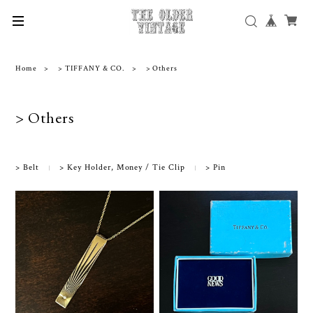
Home
> TIFFANY & CO.
> Others
> Others
> Belt
> Key Holder, Money / Tie Clip
> Pin