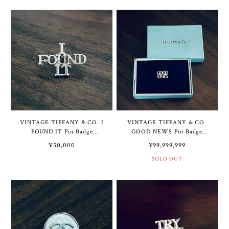
ターリング シルバー
Belt 44” | ヴィンテージ ティ
ファニー エンジンターン ダ
イアゴナル ストライプ スラ
イド バックル スターリング
シルバー / ブラック カーフ
レザー ベルト 44インチ
VINTAGE TIFFANY & CO. I
VINTAGE TIFFANY & CO.
FOUND IT Pin Badge
GOOD NEWS Pin Badge
Sterling Silver | ヴィンテー
Sterling Silver Deadstock |
¥50,000
¥99,999,999
ジ ティファニー I FOUND
ヴィンテージ ティファニー
IT ピン バッジ スターリン
GOOD NEWS ピン バッジ
SOLD OUT
グ シルバー
スターリング シルバー デッ
ドストック