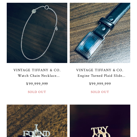
ル / ブラック リザード ベル
ターリング シルバー / ブラ
ト 44インチ
ック グローブ レザー ベルト
40インチ
VINTAGE TIFFANY & CO.
VINTAGE TIFFANY & CO.
Watch Chain Necklace
Engine Turned Plaid Slide
Sterling Silver | ヴィンテー
Buckle Sterling Silver /
¥99,999,999
¥99,999,999
ジ ティファニー ウォッチ チ
Black Calf Leather Belt 36” |
ェーン ネックレス スターリ
SOLD OUT
ヴィンテージ ティファニー
SOLD OUT
ング シルバー
エンジンターン プレイド ス
ライド バックル スターリン
グ シルバー / ブラック カー
フ レザー ベルト 36インチ