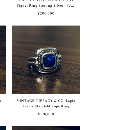
VINTAGE TIFFANY & CO. Oval
ス
Signet Ring Sterling Silver | ヴィ
ン
ンテージ ティファニー オーバル
¥200,000
シグネット リング スターリング
シルバー
k
VINTAGE TIFFANY & CO. Lapis
|
Lazuli 18K Gold Rope Ring
ラ
Sterling Silver | ヴィンテージ テ
¥170,000
ン
ィファニー ラピス ラズリ 18K
ゴールド ロープ リング スター
リング シルバー