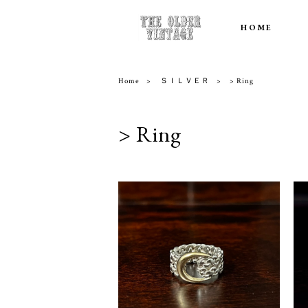
HOME
Home
ＳＩＬＶＥＲ
> Ring
> Ring