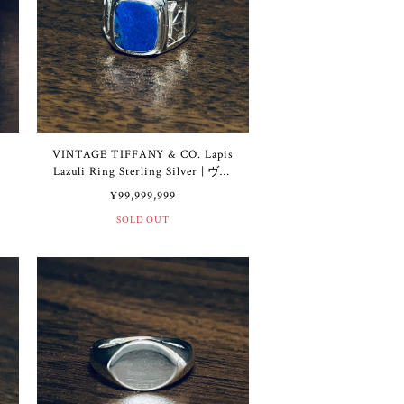
VINTAGE TIFFANY & CO. Lapis
Lazuli Ring Sterling Silver | ヴィ
テ
ンテージ ティファニー ラピス
¥99,999,999
ル
ラズリ リング スターリング シ
SOLD OUT
グ
ルバー