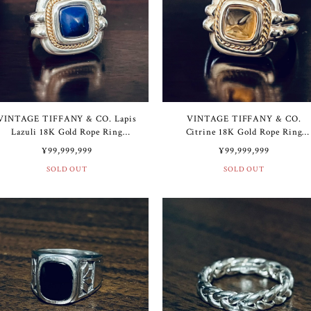
VINTAGE TIFFANY & CO. Lapis
VINTAGE TIFFANY & CO.
Lazuli 18K Gold Rope Ring
Citrine 18K Gold Rope Ring
Sterling Silver | ヴィンテージ テ
Sterling Silver | ヴィンテージ 
¥99,999,999
¥99,999,999
ィファニー ラピス ラズリ 18K
ィファニー シトリン 18K ゴー
SOLD OUT
SOLD OUT
ゴールド ロープ リング スター
ド ロープ リング スターリン
リング シルバー
シルバー