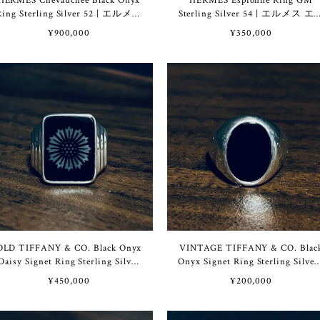
HERMES Chevauchée Black Onyx
HERMES Espionne Ring GM
Ring Sterling Silver 52 | エルメス
Sterling Silver 54 | エルメス エ
シュヴォシェ ブラック オニキス
ピオンヌ リング GM スターリ
¥900,000
¥350,000
リング スターリング シルバー
グ シルバー
OLD TIFFANY & CO. Black Onyx
VINTAGE TIFFANY & CO. Blac
Daisy Signet Ring Sterling Silver
Onyx Signet Ring Sterling Silver 
| オールド ティファニー ブラッ
ヴィンテージ ティファニー ブ
¥450,000
¥200,000
ク オニキス デイジー シグネッ
ック オニキス シグネット リ
ト リング スターリング シルバ
グ スターリング シルバー
ー