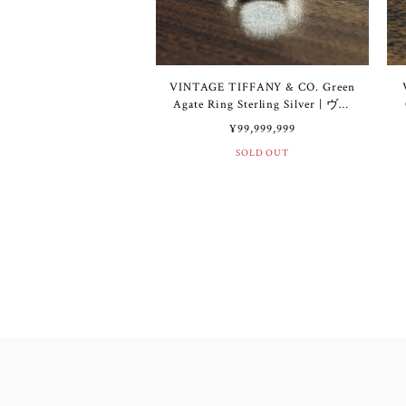
VINTAGE TIFFANY & CO. Green
Agate Ring Sterling Silver | ヴィ
ンテージ ティファニー グリーン
¥99,999,999
アゲート リング スターリング
SOLD OUT
シルバー