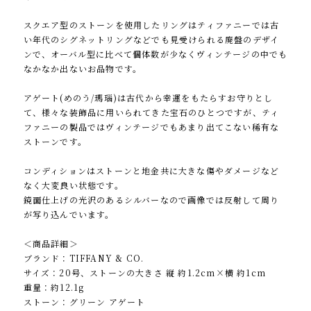
スクエア型のストーンを使用したリングはティファニーでは古
い年代のシグネットリングなどでも見受けられる廃盤のデザイ
ンで、オーバル型に比べて個体数が少なくヴィンテージの中でも
なかなか出ないお品物です。
アゲート(めのう/瑪瑙)は古代から幸運をもたらすお守りとし
て、様々な装飾品に用いられてきた宝石のひとつですが、ティ
ファニーの製品ではヴィンテージでもあまり出てこない稀有な
ストーンです。
コンディションはストーンと地金共に大きな傷やダメージなど
なく大変良い状態です。
鏡面仕上げの光沢のあるシルバーなので画像では反射して周り
が写り込んでいます。
＜商品詳細＞
ブランド：TIFFANY & CO.
サイズ：20号、ストーンの大きさ 縦 約1.2cm×横 約1cm
重量：約12.1g
ストーン：グリーン アゲート