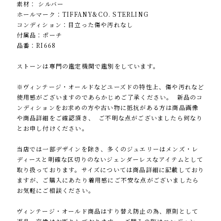
素材： シルバー
ホールマーク：TIFFANY&CO. STERLING
コンディション：目立った傷や汚れなし
付属品：ポーチ
品番：RI668
ストーンは専門の鑑定機関で鑑別をしています。
※ヴィンテージ・オールドなどユーズドの特性上、傷や汚れなど
使用感がございますのであらかじめご了承ください。 新品のコ
ンディションをお求めの方や古い物に抵抗がある方は商品画像
や商品詳細をご確認頂き、 ご不明な点がございましたら何なり
とお申し付けください。
当店では一部デザインを除き、多くのジュエリーはメンズ・レ
ディースと明確な区切りのないジェンダーレスなアイテムとして
取り扱っております。サイズについては商品詳細に記載しており
ますが、ご購入にあたり着用感にご不安な点がございましたら
お気軽にご相談ください。
ヴィンテージ・オールド商品はすり替え防止の為、原則として