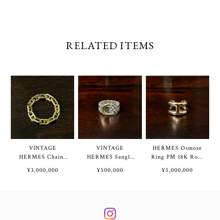
RELATED ITEMS
VINTAGE
VINTAGE
HERMES Osmose
HERMES Chaine
HERMES Sangle
Ring PM 18K Rose
d'Ancre Ring 18K
deux Ring Silver
Gold 54 | エルメス
¥3,000,000
¥500,000
¥5,000,000
Yellow Gold | ヴィ
800 & 18K Yellow
オスモズ リング
ンテージ エルメス
Gold | ヴィンテ
PM 18K ローズ ゴ
シェーヌ ダンクル
ージ エルメス サ
ールド 54号
リング 18K イエロ
ングルドゥ リング
ー ゴールド
シルバー 800 &
18K イエロー ゴー