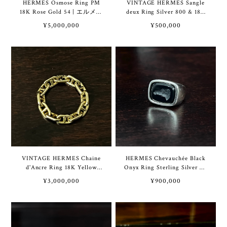
HERMES Osmose Ring PM
VINTAGE HERMES Sangle
18K Rose Gold 54 | エルメス
deux Ring Silver 800 & 18K
オスモズ リング PM 18K ロ
Yellow Gold | ヴィンテージ
¥5,000,000
¥500,000
ーズ ゴールド 54号
エルメス サングルドゥ リン
グ シルバー 800 & 18K イエ
ロー ゴールド
VINTAGE HERMES Chaine
HERMES Chevauchée Black
d'Ancre Ring 18K Yellow
Onyx Ring Sterling Silver 52
Gold | ヴィンテージ エルメ
| エルメス シュヴォシェ ブ
¥3,000,000
¥900,000
ス シェーヌ ダンクル リング
ラック オニキス リング スタ
18K イエロー ゴールド
ーリング シルバー