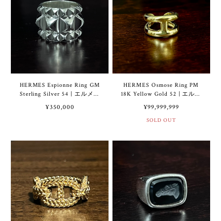
HERMES Espionne Ring GM
HERMES Osmose Ring PM
Sterling Silver 54 | エルメス
18K Yellow Gold 52 | エルメ
エスピオンヌ リング GM ス
ス オスモズ リング PM 18K
¥350,000
¥99,999,999
ターリング シルバー
イエロー ゴールド
SOLD OUT