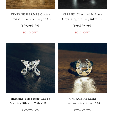
VINTAGE HERMES Chaine
HERMES Chevauchée Black
d'Ancre Tressée Ring 18K
Onyx Ring Sterling Silver 53
Gold | ヴィンテージ エルメ
| エルメス シュヴォシェ ブ
¥99,999,999
¥99,999,999
ス シェーヌ ダンクル トレッ
ラック オニキス リング スタ
セ リング 18K ゴールド
SOLD OUT
ーリング シルバー
SOLD OUT
HERMES Lima Ring GM 53
VINTAGE HERMES
Sterling Silver | エルメス リ
Horseshoe Ring Silver / 18K
マ リング GM 13号 スターリ
Gold | ヴィンテージ エルメ
¥99,999,999
¥99,999,999
ング シルバー
ス ホースシュー リング シル