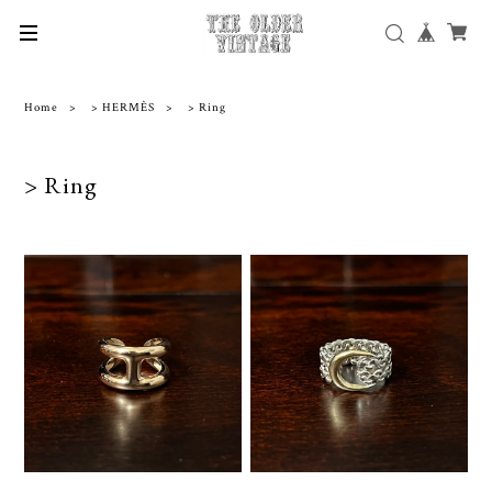
Home
> HERMÈS
> Ring
> Ring