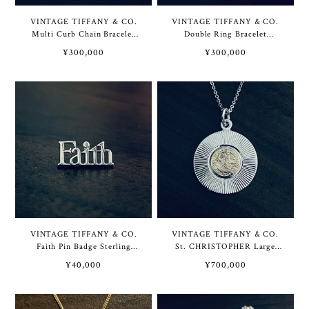
VINTAGE TIFFANY & CO.
VINTAGE TIFFANY & CO.
Multi Curb Chain Bracelet
Double Ring Bracelet
Sterling Silver / Gold
Sterling Silver / Gold
¥300,000
¥300,000
Vermeil | ヴィンテージ ティ
Vermeil | ヴィンテージ ティ
ファニー マルチ カーブ チェ
ファニー ダブル リング ブレ
ーン ブレスレット スターリ
スレット スターリング シル
ング シルバー / ゴールド ヴ
バー / ゴールド ヴェルメイ
ェルメイユ
ユ
VINTAGE TIFFANY & CO.
VINTAGE TIFFANY & CO.
Faith Pin Badge Sterling
St. CHRISTOPHER Large
Silver | ヴィンテージ ティフ
Medal Necklace Sterling
¥40,000
¥700,000
ァニー Faith ピン バッジ ス
Silver / 14K Gold | ヴィンテ
ターリング シルバー
ージ ティファニー セント ク
リストファー ラージ メダル
ネックレス スターリング シ