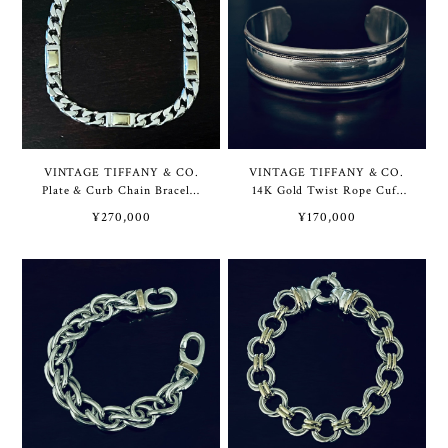
VINTAGE TIFFANY & CO.
VINTAGE TIFFANY & CO.
Plate & Curb Chain Bracelet
14K Gold Twist Rope Cuff
Sterling Silver / Gold
Bracelet Sterling Silver | ヴ
¥270,000
¥170,000
Vermeil | ヴィンテージ ティ
ィンテージ ティファニー
ファニー プレート & カーブ
14K ゴールド ツイスト ロー
チェーン ブレスレット スタ
プ カフ ブレスレット スター
ーリング シルバー / ゴール
リング シルバー
ド ヴェルメイユ