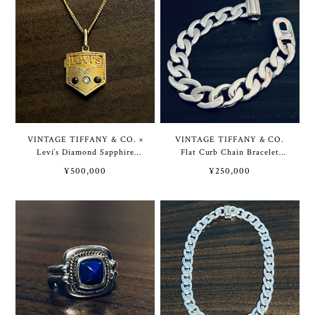
ルバー / 14K ゴールド
VINTAGE TIFFANY & CO. ×
VINTAGE TIFFANY & CO.
Levi’s Diamond Sapphire
Flat Curb Chain Bracelet
Award Pendant Sterling
Sterling Silver | ヴィンテー
¥500,000
¥250,000
Silver / Gold Vermeil & 18K
ジ ティファニー フラット カ
Gold Necklace | ヴィンテー
ーブ チェーン ブレスレット
ジ ティファニー × リーバイ
スターリング シルバー
ス ダイヤモンド サファイア
アワード ペンダント スター
リング シルバー / ゴールド
ヴェルメイユ & 18K ゴール
ド ネックレス