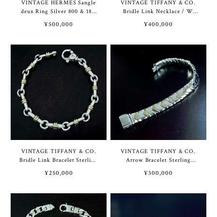
VINTAGE HERMES Sangle
VINTAGE TIFFANY & CO.
deux Ring Silver 800 & 18K
Bridle Link Necklace / W
Yellow Gold | ヴィンテージ
Bracelet Sterling Silver &
¥500,000
¥400,000
エルメス サングルドゥ リン
18K Gold | ヴィンテージ テ
グ シルバー 800 & 18K イエ
ィファニー ブライドル リン
ロー ゴールド
ク ネックレス / 2重 ブレス
レット スターリング シルバ
ー & 18K ゴールド
VINTAGE TIFFANY & CO.
VINTAGE TIFFANY & CO.
Bridle Link Bracelet Sterling
Arrow Bracelet Sterling
Silver & 18K Gold | ヴィンテ
Silver & Gold | ヴィンテージ
¥250,000
¥300,000
ージ ティファニー ブライド
ティファニー アロー ブレス
ル リンク ブレスレット スタ
レット スターリング シルバ
ーリング シルバー & 18K ゴ
ー & ゴールド
ールド