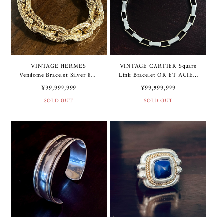
VINTAGE HERMES
VINTAGE CARTIER Square
Vendome Bracelet Silver 800
Link Bracelet OR ET ACIER
& Gold Vermeil | ヴィンテー
(Gold & Stainless Steel) | ヴ
¥99,999,999
¥99,999,999
ジ エルメス ヴァンドーム ブ
ィンテージ カルティエ スク
レスレット シルバー 800 &
SOLD OUT
エア リンク ブレスレット オ
SOLD OUT
ゴールド ヴェルメイユ
ール エ アシエ (ゴールド &
ステンレス スティール)