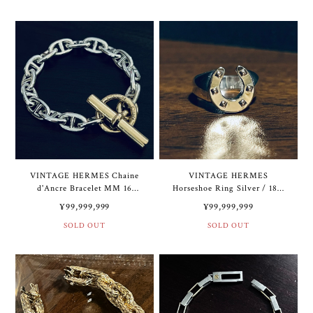
ターリング シルバー
VINTAGE HERMES Chaine
VINTAGE HERMES
d'Ancre Bracelet MM 16
Horseshoe Ring Silver / 18K
Links Silver & Gold Mix | ヴ
Gold | ヴィンテージ エルメ
¥99,999,999
¥99,999,999
ィンテージ エルメス シェー
ス ホースシュー リング シル
ヌ ダンクル ブレスレット
SOLD OUT
バー / 18K ゴールド
SOLD OUT
MM 16コマ シルバー & ゴー
ルド ミックス