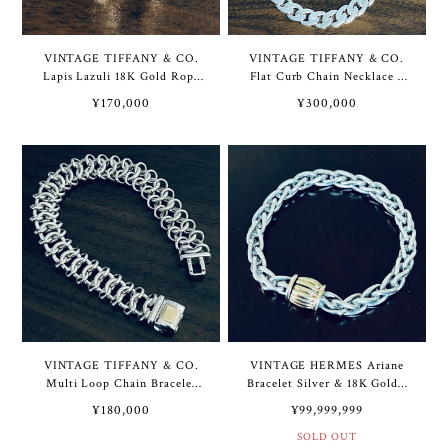
VINTAGE TIFFANY & CO.
VINTAGE TIFFANY & CO.
Lapis Lazuli 18K Gold Rope
Flat Curb Chain Necklace /
Ring Sterling Silver | ヴィン
W Bracelet Sterling Silver |
¥170,000
¥300,000
テージ ティファニー ラピス
ヴィンテージ ティファニー
ラズリ 18K ゴールド ロープ
フラット カーブ チェーン ネ
リング スターリング シルバ
ックレス / 2重 ブレスレット
ー
スターリング シルバー
VINTAGE TIFFANY & CO.
VINTAGE HERMES Ariane
Multi Loop Chain Bracelet
Bracelet Silver & 18K Gold |
Sterling Silver | ヴィンテー
ヴィンテージ エルメス アリ
¥180,000
¥99,999,999
ジ ティファニー マルチ ルー
アン ブレスレット シルバー
プ チェーン ブレスレット ス
& 18K ゴールド
SOLD OUT