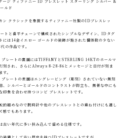
テージ ティファニー ID ブレスレット スターリング シルバー &
ゴールド
カン クラシックを象徴するティファニー社製のIDブレスレッ
レートと喜平チェーンで構成されたシンプルなデザイン、IDタグ
トには14金イエロー ゴールドの装飾が施された個体数の少ない
0年代の作品です。
 プレートの裏面にはTIFFANYとSTERLING 14KTのホールマ
打刻され、さらにAlways 8-28-86とメッセージと日付が刻ま
ます。
グ プレートの表面はエングレービング（彫刻）されていない無刻
態、シルバーとゴールドのコントラストが際立ち、無骨な中にも
な印象を合わせ持つコンビ ブレスレットです。
較的細めなので腕時計や他のブレスレットとの重ね付けにも適し
ズ感でもあります。
は古い年代に多い挟み込んで留める仕様です。
の装備として古い歴史を持つIDブレスレットですが、