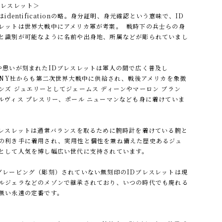
ブレスレット＞
identificationの略。身分証明、身元確認という意味で、ID
レットは世界大戦中にアメリカ軍が考案。 戦時下の兵士らの身
と識別が可能なように名前や出身地、所属などが彫られていまし
思いが刻まれたIDブレスレットは軍人の間で広く普及し
FANY社からも第二次世界大戦中に供給され、戦後アメリカを象徴
ンズ ジュエリーとしてジェームス ディーンやマーロン ブラン
ルヴィス プレスリー、ポール ニューマンなども身に着けていま
レスレットは通常バランスを取るために腕時計を着けている腕と
の利き手に着用され、実用性と個性を兼ね備えた歴史あるジュ
として人気を博し幅広い世代に支持されています。
レービング（彫刻）されていない無刻印のIDブレスレットは現
ルジェラなどのメゾンで継承されており、いつの時代でも廃れる
無い永遠の定番です。