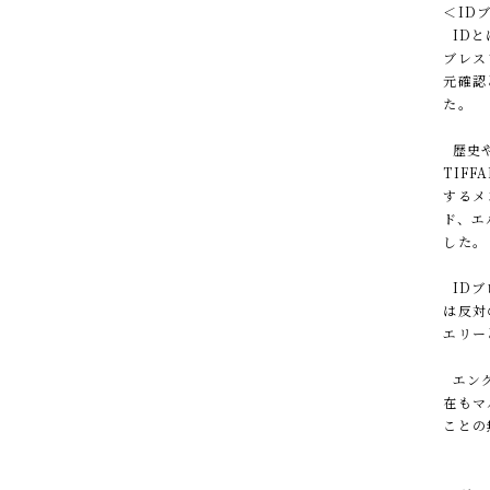
＜ID
IDとは
ブレス
元確認
た。
歴史や
TIF
するメ
ド、エ
した。
IDブ
は反対
エリー
エング
在もマ
ことの