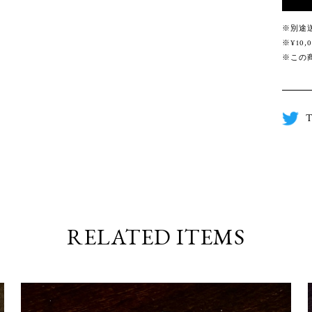
※別途
※¥10
※この
T
RELATED ITEMS