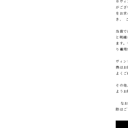
※ヴィ
がござ
をお求
き、 
当店で
と明確
ます。
り着用
ヴィン
換はお
よくご
その他
ようお
なお、
際はご