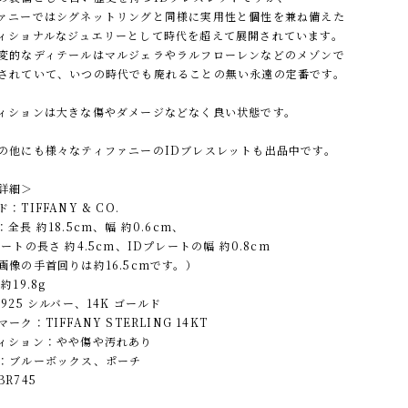
ァニーではシグネットリングと同様に実用性と個性を兼ね備えた
ィショナルなジュエリーとして時代を超えて展開されています。
変的なディテールはマルジェラやラルフローレンなどのメゾンで
されていて、いつの時代でも廃れることの無い永遠の定番です。
ィションは大きな傷やダメージなどなく良い状態です。
の他にも様々なティファニーのIDブレスレットも出品中です。
詳細＞
：TIFFANY & CO.
全長 約18.5cm、幅 約0.6cm、
ートの長さ 約4.5cm、IDプレートの幅 約0.8cm
画像の手首回りは約16.5cmです。）
約19.8g
925 シルバー、14K ゴールド
ーク：TIFFANY STERLING 14KT
ィション：やや傷や汚れあり
：ブルーボックス、ポーチ
R745