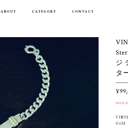
ABOUT
CATEGORY
CONTACT
VIN
Ste
ジ 
ター
¥99,
SOLD 
VINTA
Gold