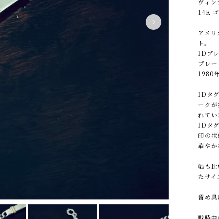
ヴィン
14K 
アメリ
ト。
IDプ
プレー
198
IDタグ
ークが
れてい
IDタ
印の状
華やか
幅も比
たサイ
留め具
戦時中