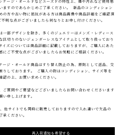
ンテージ・オールドなどユーズドの特性上、傷や汚れなど使用感
いますのであらかじめご了承ください。 新品のコンディション
めの方や古い物に抵抗がある方は商品画像や商品詳細をご確認頂
ご不明な点がございましたら何なりとお申し付けください。
は一部デザインを除き、多くのジュエリーはメンズ・レディース
な区切りのないジェンダーレスなアイテムとして取り扱っており
サイズについては商品詳細に記載しておりますが、ご購入にあた
感にご不安な点がございましたらお気軽にご相談ください。
テージ・オールド商品はすり替え防止の為、原則として返品、交
断りしております。 ご購入の際はコンディション、サイズ等を
確認の上、お買い求めください。
、ご質問やご要望などございましたらお問い合わせくださいます
願い申し上げます。
他サイトでも同時に販売しておりますので入れ違いで欠品の
了承ください。
再入荷通知を希望する