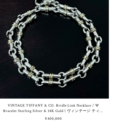
VINTAGE TIFFANY & CO. Bridle Link Necklace / W
Bracelet Sterling Silver & 18K Gold | ヴィンテージ ティフ
ァニー ブライドル リンク ネックレス / 2重 ブレスレッ
¥400,000
ト スターリング シルバー & 18K ゴールド