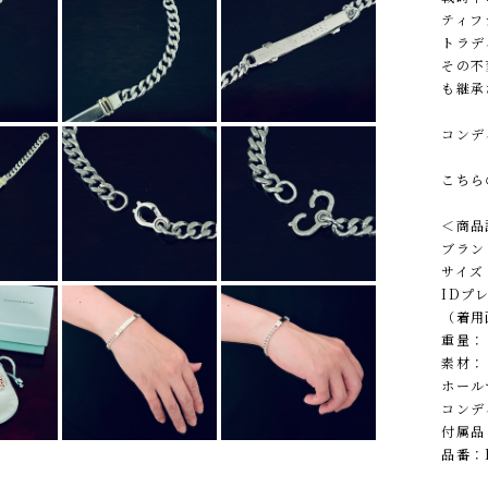
ティフ
トラデ
その不
も継承
コンデ
こちら
＜商品
ブランド
サイズ：
IDプレ
（着用
重量： 
素材： 
ホールマ
コンデ
付属品
品番：B