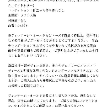
カーズマーク, UKのホールマーク(HGB、925、インポートマー
ク、デイトレター)
コンディション：目立った傷や汚れなし
生産国：フランス製
付属品：なし
品番：BR618
※ヴィンテージ・オールドなどユーズド商品の特性上、傷や汚れ
など使用感がございますのであらかじめご了承ください。 新品
のコンディションをお求めの方や古い物に抵抗がある方は商品
画像や商品詳細をご確認頂き、 ご不明な点がございましたら何
なりとお申し付けください。
当店では一部デザインを除き、多くのジュエリーはメンズ・レ
ディースと明確な区切りのないジェンダーレスなアイテムとして
取り扱っております。サイズについては商品詳細に記載しており
ますが、ご購入にあたり着用感にご不安な点がございましたら
お気軽にご相談ください。
ヴィンテージ・オールド商品はすり替え防止の為、原則として
返品、交換はお断りしております。 ご購入の際はコンディショ
ン、サイズ等をよくご確認の上、お買い求めください。