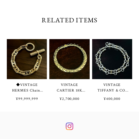
RELATED ITEMS
◆VINTAGE
VINTAGE
VINTAGE
HERMES Chaine
CARTIER 18K
TIFFANY & CO.
d'Ancre Tressée
Gold Swage Braid
Bridle Link
¥99,999,999
¥2,700,000
¥400,000
Bracelet TGM 11
Chain Bracelet | ヴ
Necklace / W
Links 18K Gold |
ィンテージ カルテ
Bracelet Sterling
ヴィンテージ エル
ィエ 18K ゴールド
Silver & 18K Gold
メス シェーヌ ダ
スエージ ブレイド
| ヴィンテージ テ
ンクル トレッセ
チェーン ブレスレ
ィファニー ブライ
ブレスレット
ット
ドル リンク ネッ
TGM 11コマ 18K
クレス / 2重 ブレ