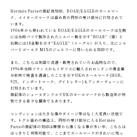
Hermès Parisの筆記体刻印、BOAR/EAGLEのホールマー
ク、メイカーズマークは留め具の円形の受け部分に打刻されて
います。
1906年から使われている BOAR/EAGLEのホールマークは左側
には当時パリで製作されたシルバー製を示す“BOAR“（猪）と
右側には18金製を示す“EAGLE“（イーグル）が入り、主にシル
バーとゴールド MIXのジュエリーに用いられる刻印です。
また、こちらは英国で流通・販売されていたお品物なので、
1996年当時フランスからイギリスに輸入されロンドンの貴金属
分析所で検査を通過したことを示すUKのホールマーク(HGB、
925、インポートマーク、デイトレター)もアンカーチェーンに
打刻されています。
筆記体のシェーヌダンクルでUKのホールマークから製造年が判
別できる希少な個体でもあります。
コンディションは大きな傷やダメージ等はなく大変良い状態で
す。トグル留めの構造上、円形の受け部分に入るHermès
Parisの筆記体の刻印は摩擦から薄くなる事が多い中、こちらは
はっきりと判別可能で、ここまでホールマークがきれいに残っ