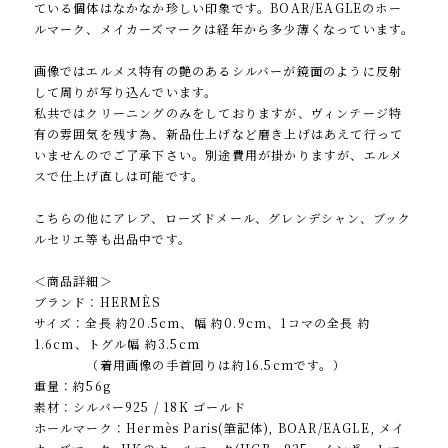
ている個体はなかなか珍しい印象です。BOAR/EAGLEのホー
ルマーク、メイカーズマークは経年から多少薄くなっています。
画像ではエルメス特有の艶のあるシルバーが鏡面のように反射
して周りが写り込んでいます。
私共ではクリーニングのみをしておりますが、ヴィンテージ特
有の雰囲気を残す為、新品仕上げなど磨き上げはあえて行って
いませんのでご了承下さい。別途費用が掛かりますが、エルメ
スで仕上げ直しは可能です。
こちらの他にアレア、ローズドメール、グレンデシャン、ブック
ルセリエ等も出品中です。
＜商品詳細＞
ブランド：HERMÈS
サイズ：全長 約20.5cm、幅 約0.9cm、1コマの全長 約
1.6cm、トグル幅 約3.5cm
（着用画像の手首回りは約16.5cmです。）
重量：約56g
素材：シルバー925 / 18K ゴールド
ホールマーク：Hermès Paris(筆記体), BOAR/EAGLE, メイ