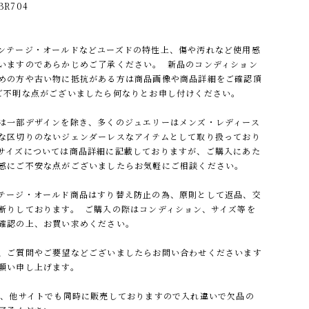
R704
ンテージ・オールドなどユーズドの特性上、傷や汚れなど使用感
いますのであらかじめご了承ください。 新品のコンディション
めの方や古い物に抵抗がある方は商品画像や商品詳細をご確認頂
ご不明な点がございましたら何なりとお申し付けください。
は一部デザインを除き、多くのジュエリーはメンズ・レディース
な区切りのないジェンダーレスなアイテムとして取り扱っており
サイズについては商品詳細に記載しておりますが、ご購入にあた
感にご不安な点がございましたらお気軽にご相談ください。
テージ・オールド商品はすり替え防止の為、原則として返品、交
断りしております。 ご購入の際はコンディション、サイズ等を
確認の上、お買い求めください。
、ご質問やご要望などございましたらお問い合わせくださいます
願い申し上げます。
他サイトでも同時に販売しておりますので入れ違いで欠品の