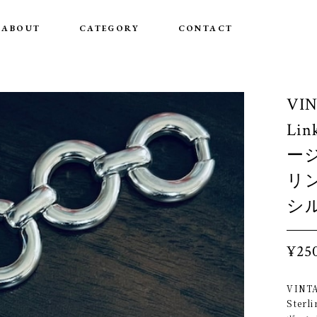
ABOUT
CATEGORY
CONTACT
VIN
Lin
ー
リ
シ
¥25
VINTA
Sterli