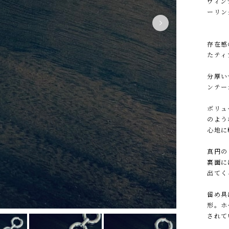
ヴィン
ーリン
存在感
たティ
分厚い
ンテー
ボリュ
のよう
心地に
真円の
裏面に
出てく
留め具
形。ホー
されて