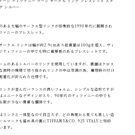
テージ ティファニー ラージ サークル リンク ブレスレット スタ
グ シルバー
のある太幅のサークル型リンクが印象的な1990年代に展開され
ファニーのブレスレット。
サークル リンクは幅が約2.9cmあり総重量は100gを超え、ヴィ
ジティファニーの中でも特に重厚感のあるブレスレットです。
ームのあるシルバーのリンクを使用していますが、裏面はクロス
な独特の模様で切り抜かれリンクの中は空洞の為、着用時の付け
軽量化が計られた仕様です。
リンクが並んだバランスの良いフォルム、シンプルな造形ですが
はユニークなデザインが入り、90年代のティファニーの中でも
る数が少ない貴重な個体です。
はリンクと一体型なので目立たず、どの角度から見ても美しい造
ルマークも留め具の裏にTIFFANY&CO. 925 ITALYと刻印
います。