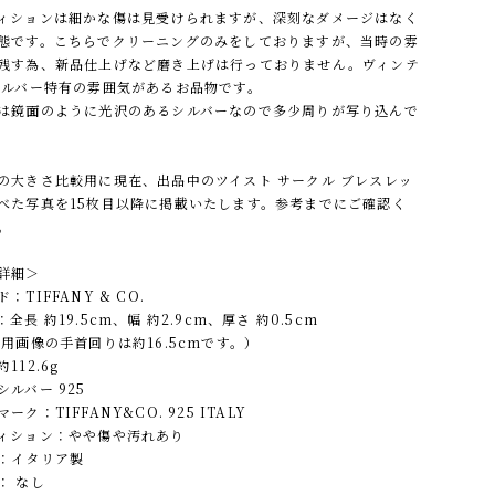
ィションは細かな傷は見受けられますが、深刻なダメージはなく
態です。こちらでクリーニングのみをしておりますが、当時の雰
残す為、新品仕上げなど磨き上げは行っておりません。ヴィンテ
シルバー特有の雰囲気があるお品物です。
は鏡面のように光沢のあるシルバーなので多少周りが写り込んで
。
の大きさ比較用に現在、出品中のツイスト サークル ブレスレッ
べた写真を15枚目以降に掲載いたします。参考までにご確認く
。
詳細＞
：TIFFANY & CO.
全長 約19.5cm、幅 約2.9cm、厚さ 約0.5cm
画像の手首回りは約16.5cmです。）
112.6g
シルバー 925
ーク：TIFFANY&CO. 925 ITALY
ィション：やや傷や汚れあり
：イタリア製
： なし