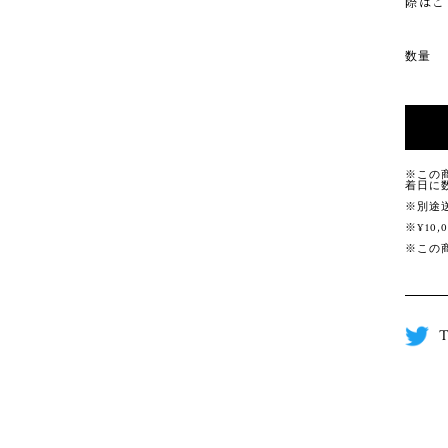
際はご
数量
※この
着日に
※別途
※¥10
※この
T