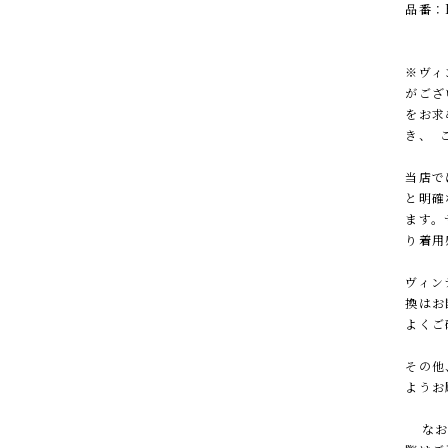
品番：B
※ヴィ
がござ
をお求
き、 
当店で
と明確
ます。
り着用
ヴィン
換はお
よくご
その他
ようお
なお、