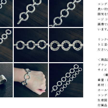
コンデ
良い状
囲気を
ージ 
画像で
います
リンク
トと並
ださい
＜商品
ブランド
サイズ：
（着用
重量：約
素材：
ホールマ
コンデ
生産国
付属品