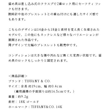
留め具は差し込み式のクラスプで2重ロック用にセーフティ フッ
クも付きます。
腕時計や他のブレスレットとの重ね付けにも適したサイズ感で
もあります。
こちらのデザインは14金から18金と素材を変え長く生産された
モデルで、この他にもネックレスなど様々なバリエーションが
展開された作品です。
同デザインで太幅のブレスレットも販売中です。
コンディションは大きな傷や汚れなど無く大変良い状態です。留
め具のロックもしっかりと固定されます。
＜商品詳細＞
ブランド：TIFFANY & CO.
サイズ：全長 約19cm、幅 約0.4cm
（着用画像の手首回りは約16.5cmです。）
重量：約9.2g
素材： 18K ゴールド
ホールマーク：TIFFANY&CO. 14K