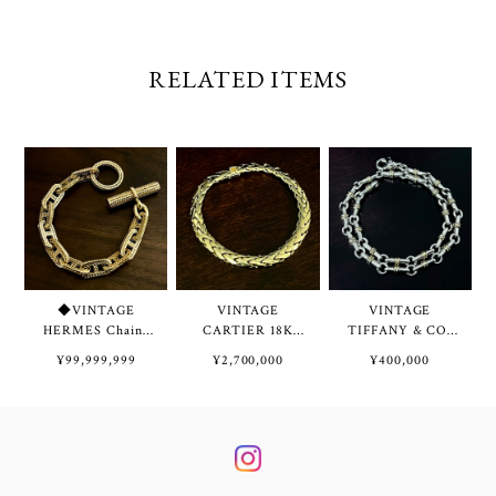
RELATED ITEMS
◆VINTAGE
VINTAGE
VINTAGE
HERMES Chaine
CARTIER 18K
TIFFANY & CO.
d'Ancre Tressée
Gold Swage Braid
Bridle Link
¥99,999,999
¥2,700,000
¥400,000
Bracelet TGM 11
Chain Bracelet | ヴ
Necklace / W
Links 18K Gold |
ィンテージ カルテ
Bracelet Sterling
ヴィンテージ エル
ィエ 18K ゴールド
Silver & 18K Gold
メス シェーヌ ダ
スエージ ブレイド
| ヴィンテージ テ
ンクル トレッセ
チェーン ブレスレ
ィファニー ブライ
ブレスレット
ット
ドル リンク ネッ
TGM 11コマ 18K
クレス / 2重 ブレ