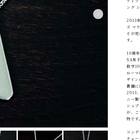
ティフ
ング 
201
ズ マ
その完
す。
10周年
SAN
数字1
ローマ
ザイン
裏面には
201
ニー製
シュプ
が、こ
物です
コンデ
チェー