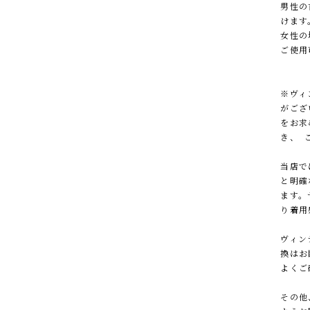
男性の
けます
女性の
ご使用
※ヴィ
がござ
をお求
き、 
当店で
と明確
ます。
り着用
ヴィン
換はお
よくご
その他