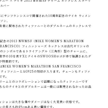
ァニー × ナイキ 2013 NWMSF チャーム ネックレス スターリ
シルバー
3年にサンフランシスコで開催された10周年記念のナイキ ウィメン
ラソン、
走者に配布されたティファニーとのダブルネームのネックレスで
記念の2013 NWMSF（NIKE WOMEN’S MARATHON
 FRANCISCO）フィニッシャーズ ネックレスは古代ギリシャの
0のシンボルであるトライアングル（三角形）型のチャームに、
数字の10を表すXとナイキのSWOOSHロゴが赤で強調されたデ
が特徴的です。
NIKE WOMEN’S MARATHON SAN FRANCISCO
3、ティファニーとAG925の刻印が入ります。チェーンもティファ
です。
リームとのコラボレーションで話題になったティファニーです
ちらのナイキとのダブルネームは一般には販売されなかったお品
。
ィションは大きな傷やダメージはなく大変良い状態です。
ンの長さも約49cmある良い個体です。