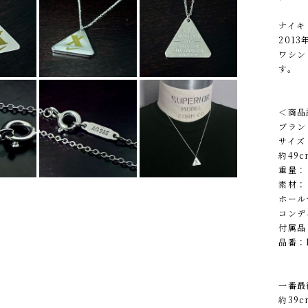
ナイキ
201
ワシン
す。
＜商品
ブランド
サイズ
約49c
重量： 
素材： 
ホールマ
コンデ
付属品
品番：N
一番最
約39