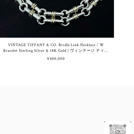
VINTAGE TIFFANY & CO. Bridle Link Necklace / W
Bracelet Sterling Silver & 18K Gold | ヴィンテージ ティフ
ァニー ブライドル リンク ネックレス / 2重 ブレスレッ
¥400,000
ト スターリング シルバー & 18K ゴールド