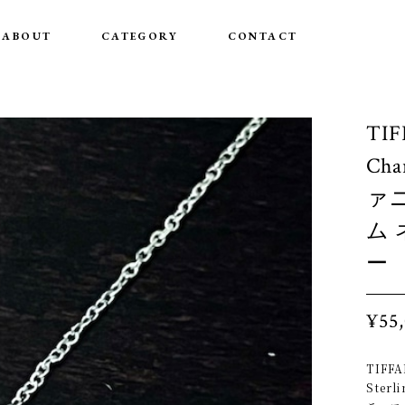
ABOUT
CATEGORY
CONTACT
TIF
Cha
ァニ
ム
ー
¥55
TIFFA
Sterli