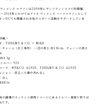
 ウィメンズ マラソンは2004年にサンフランシスコで初開催、
3年〜2014年にかけてはナイキ ウィメンズ ハーフマラソンとして
トンDCでも開催され女性のスポーツ活動をサポートしていま
詳細＞
：TIFFANY & CO. × NIKE
：チャーム（正三角形） 一辺の長さ 約1.8cm、チェーンの長さ
m
約4.3g
シルバー 925
ーク：©︎T&CO. AG925、TIFFANY & CO. AG925
ィション：目立った傷や汚れなし
：なし
E836
後の画像のネックレス使用イメージにあるトルソー首回り実寸は
cmです。