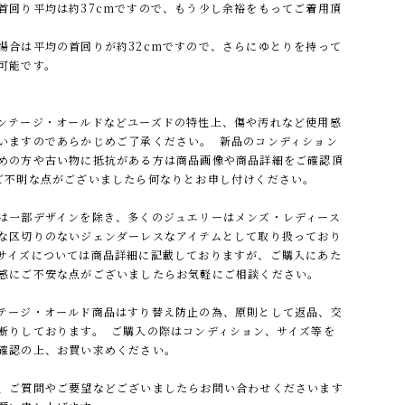
首回り平均は約37cmですので、もう少し余裕をもってご着用頂
。
場合は平均の首回りが約32cmですので、さらにゆとりを持って
可能です。
ンテージ・オールドなどユーズドの特性上、傷や汚れなど使用感
いますのであらかじめご了承ください。 新品のコンディション
めの方や古い物に抵抗がある方は商品画像や商品詳細をご確認頂
ご不明な点がございましたら何なりとお申し付けください。
は一部デザインを除き、多くのジュエリーはメンズ・レディース
な区切りのないジェンダーレスなアイテムとして取り扱っており
サイズについては商品詳細に記載しておりますが、ご購入にあた
感にご不安な点がございましたらお気軽にご相談ください。
テージ・オールド商品はすり替え防止の為、原則として返品、交
断りしております。 ご購入の際はコンディション、サイズ等を
確認の上、お買い求めください。
、ご質問やご要望などございましたらお問い合わせくださいます