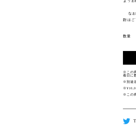
ようお
なお、
際はご
数量
※この
着日に
※別途
※¥10
※この
T