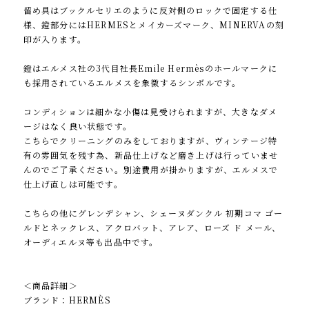
留め具はブックルセリエのように反対側のロックで固定する仕
様、鐙部分にはHERMESとメイカーズマーク、MINERVAの刻
印が入ります。
鐙はエルメス社の3代目社長Emile Hermèsのホールマークに
も採用されているエルメスを象徴するシンボルです。
コンディションは細かな小傷は見受けられますが、大きなダメ
ージはなく良い状態です。
こちらでクリーニングのみをしておりますが、ヴィンテージ特
有の雰囲気を残す為、新品仕上げなど磨き上げは行っていませ
んのでご了承ください。別途費用が掛かりますが、エルメスで
仕上げ直しは可能です。
こちらの他にグレンデシャン、シェーヌダンクル 初期コマ ゴー
ルドとネックレス、アクロバット、アレア、ローズ ド メール、
オーディエルヌ等も出品中です。
＜商品詳細＞
ブランド：HERMÈS