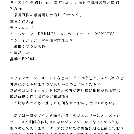
サイズ：全長 約18cm、幅 約1.3cm、留め具部分の最大幅 約
2.2cm
（着用画像の手首回りは約16.5cmです。）
重量：約33g
素材：シルバー
ホールマーク：HERMES、メイカーズマーク、MINERVA
コンディション：やや傷や汚れあり
生産国：フランス製
付属品：なし
品番：BR584
※ヴィンテージ・オールドなどユーズドの特性上、傷や汚れなど
使用感がございますのであらかじめご了承ください。
新品のコンディションをお求めの方や古い物に抵抗がある方は
商品画像や商品詳細をご確認頂き、
ご不明な点がございましたら何なりとお申し付けください。
当店では一部デザインを除き、多くのジュエリーはメンズ・レ
ディースと明確な区切りのないジェンダーレスなアイテムとして
取り扱っております。サイズについては商品詳細に記載しており