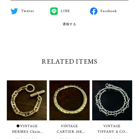
Twitter
LINE
Facebook
通報する
RELATED ITEMS
◆VINTAGE
VINTAGE
VINTAGE
HERMES Chaine
CARTIER 18K
TIFFANY & CO.
d'Ancre Tressée
Gold Swage Braid
Bridle Link