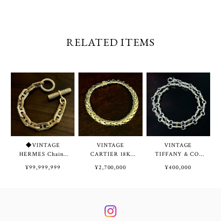
RELATED ITEMS
◆VINTAGE
VINTAGE
VINTAGE
HERMES Chaine
CARTIER 18K
TIFFANY & CO.
d'Ancre Tressée
Gold Swage Braid
Bridle Link
¥99,999,999
¥2,700,000
¥400,000
Bracelet TGM 11
Chain Bracelet | ヴ
Necklace / W
Links 18K Gold |
ィンテージ カルテ
Bracelet Sterling
ヴィンテージ エル
ィエ 18K ゴールド
Silver & 18K Gold
メス シェーヌ ダ
スエージ ブレイド
| ヴィンテージ テ
ンクル トレッセ
チェーン ブレスレ
ィファニー ブライ
ブレスレット
ット
ドル リンク ネッ