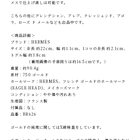
メスで仕上げ直しは可能です。
こちらの他にグレンデシャン、アレア、クレッシェンド、アゴ
ラ、ローズ ド メールなども出品中です。
＜商品詳細＞
ブランド：HERMÈS
サイズ：全長 約22cm、幅 約1.1cm、1コマの全長 約2.1cm、
トグル幅 約3.8cm
（着用画像の手首回りは約16.5cmです。）
重量：約90.4g
素材：750 ゴールド
ホールマーク：HERMÈS、フレンチ ゴールドのホールマーク
(EAGLE HEAD)、メイカーズマーク
コンディション：やや傷や汚れあり
生産国：フランス製
付属品：なし
品番：BR626
ゴールドの純度に関してはX線検査をしています。