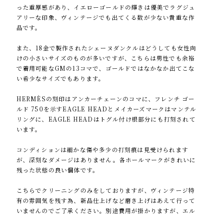
った重厚感があり、イエローゴールドの輝きは優美でラグジュ
アリーな印象、ヴィンテージでも出てくる数が少ない貴重な作
品です。
また、18金で製作されたシェーヌダンクルはどうしても女性向
けの小さいサイズのものが多いですが、こちらは男性でも余裕
で着用可能なGMの13コマで、ゴールドではなかなか出てこな
い希少なサイズでもあります。
HERMÈSの刻印はアンカーチェーンのコマに、フレンチ ゴー
ルド 750を示すEAGLE HEADとメイカーズマークはマンテル
リングに、EAGLE HEADはトグル付け根部分にも打刻されて
います。
コンディションは細かな傷や多少の打刻痕は見受けられます
が、深刻なダメージはありません。各ホールマークがきれいに
残った状態の良い個体です。
こちらでクリーニングのみをしておりますが、ヴィンテージ特
有の雰囲気を残す為、新品仕上げなど磨き上げはあえて行って
いませんのでご了承ください。別途費用が掛かりますが、エル