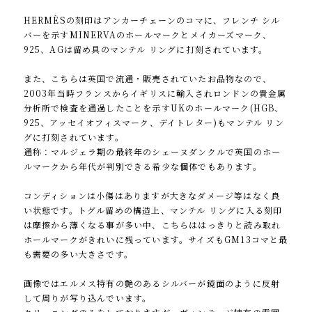
HERMÈSの刻印はアンカーチェーンのコマに、フレンチ シル
バーを示すMINERVAのホールマークとメイカーズマーク、
925、AGは留め具のマンテル リングに打刻されています。
また、こちらは英国で流通・販売されていたお品物なので、
2003年当時フランスからイギリスに輸入されロンドンの貴金属
分析所で検査を通過したことを示すUKのホールマーク(HGB、
925、アッセイオフィスマーク、デイトレター)もマンテル リン
グに打刻されています。
通称：マルジェラ期の最終年のシェーヌダンクルで英国のホー
ルマークから年代が判別できる希少な個体でもあります。
コンディションは小傷はありますが大きなダメージ等はなく良
い状態です。トグル留めの構造上、マンテル リングに入る刻印
は摩擦から薄くなる事が多い中、こちらははっきりと読み取れ
ホールマークがきれいに残っています。サイズもGM13コマと最
も需要の多い大きさです。
画像ではエルメス特有の艶のあるシルバーが鏡面のように反射
して周りが写り込んでいます。