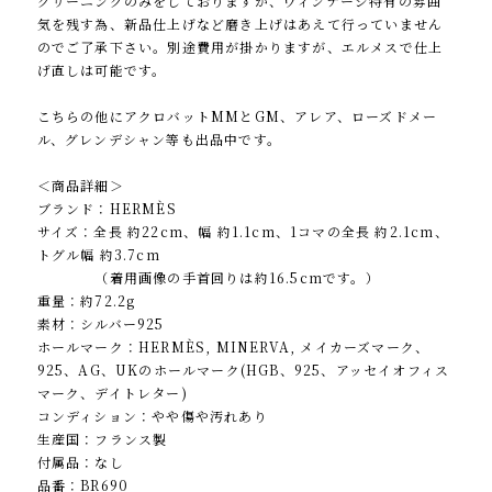
クリーニングのみをしておりますが、ヴィンテージ特有の雰囲
気を残す為、新品仕上げなど磨き上げはあえて行っていません
のでご了承下さい。別途費用が掛かりますが、エルメスで仕上
げ直しは可能です。
こちらの他にアクロバットMMとGM、アレア、ローズドメー
ル、グレンデシャン等も出品中です。
＜商品詳細＞
ブランド：HERMÈS
サイズ：全長 約22cm、幅 約1.1cm、1コマの全長 約2.1cm、
トグル幅 約3.7cm
（着用画像の手首回りは約16.5cmです。）
重量：約72.2g
素材：シルバー925
ホールマーク：HERMÈS, MINERVA, メイカーズマーク、
925、AG、UKのホールマーク(HGB、925、アッセイオフィス
マーク、デイトレター)
コンディション：やや傷や汚れあり
生産国：フランス製
付属品：なし
品番：BR690