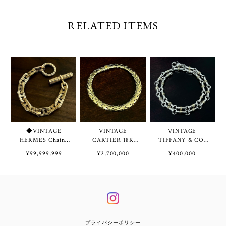
RELATED ITEMS
◆VINTAGE
VINTAGE
VINTAGE
HERMES Chaine
CARTIER 18K
TIFFANY & CO.
d'Ancre Tressée
Gold Swage Braid
Bridle Link
¥99,999,999
¥2,700,000
¥400,000
Bracelet TGM 11
Chain Bracelet | ヴ
Necklace / W
Links 18K Gold |
ィンテージ カルテ
Bracelet Sterling
ヴィンテージ エル
ィエ 18K ゴールド
Silver & 18K Gold
メス シェーヌ ダ
スエージ ブレイド
| ヴィンテージ テ
ンクル トレッセ
チェーン ブレスレ
ィファニー ブライ
ブレスレット
ット
ドル リンク ネッ
TGM 11コマ 18K
クレス / 2重 ブレ
ゴールド
スレット スターリ
プライバシーポリシー